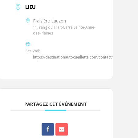
LIEU
Fraisière Lauzon
11, rang du Trait-Carré Sainte-Anne-
des-Plaines
Site Web
https://destinationautocueillette.com/contact/
PARTAGEZ CET ÉVÉNEMENT