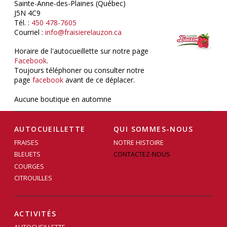
Sainte-Anne-des-Plaines (Québec)
J5N 4C9
Tél. :
450 478-7605
Courriel :
info@fraisierelauzon.ca
Horaire de l'autocueillette sur notre page
Facebook
.
Toujours téléphoner ou consulter notre
page
facebook
avant de ce déplacer.
Aucune boutique en automne
AUTOCUEILLETTE
QUI SOMMES-NOUS
FRAISES
NOTRE HISTOIRE
BLEUETS
CONTACTEZ-NOUS
COURGES
CITROUILLES
ACTIVITÉS