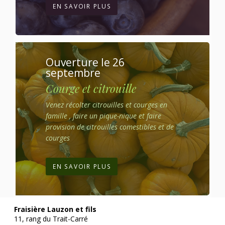
EN SAVOIR PLUS
Ouverture le 26
septembre
Courge et citrouille
Venez récolter citrouilles et courges en
famille , faire un pique-nique et faire
provision de citrouilles comestibles et de
courges
EN SAVOIR PLUS
Fraisière Lauzon et fils
11, rang du Trait-Carré