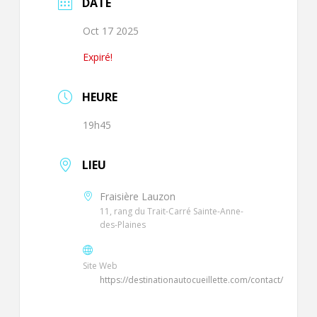
DATE
Oct 17 2025
Expiré!
HEURE
19h45
LIEU
Fraisière Lauzon
11, rang du Trait-Carré Sainte-Anne-
des-Plaines
Site Web
https://destinationautocueillette.com/contact/