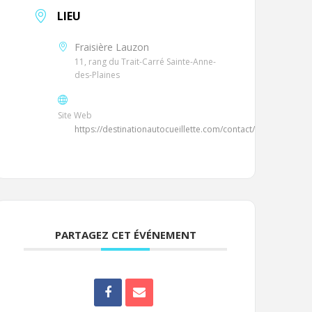
LIEU
Fraisière Lauzon
11, rang du Trait-Carré Sainte-Anne-
des-Plaines
Site Web
https://destinationautocueillette.com/contact/
PARTAGEZ CET ÉVÉNEMENT