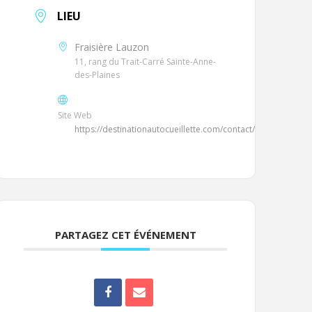
LIEU
Fraisière Lauzon
11, rang du Trait-Carré Sainte-Anne-
des-Plaines
Site Web
https://destinationautocueillette.com/contact/
PARTAGEZ CET ÉVÉNEMENT