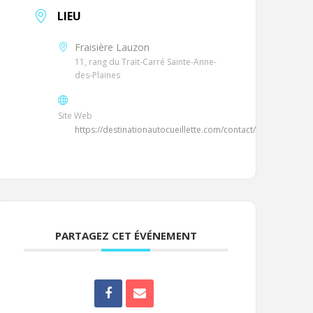
LIEU
Fraisière Lauzon
11, rang du Trait-Carré Sainte-Anne-
des-Plaines
Site Web
https://destinationautocueillette.com/contact/
PARTAGEZ CET ÉVÉNEMENT