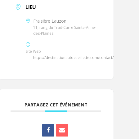
LIEU
Fraisière Lauzon
11, rang du Trait-Carré Sainte-Anne-
des-Plaines
Site Web
https://destinationautocueillette.com/contact/
PARTAGEZ CET ÉVÉNEMENT