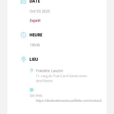
DATE
Oct 03 2025
Expiré!
HEURE
19h45
LIEU
Fraisière Lauzon
11, rang du Trait-Carré Sainte-Anne-
des-Plaines
Site Web
https://destinationautocueillette.com/contact/