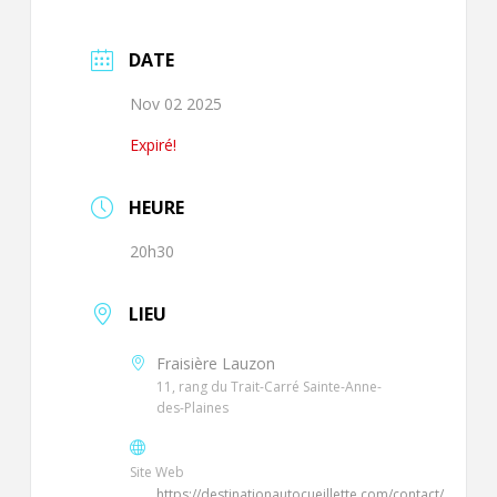
DATE
Nov 02 2025
Expiré!
HEURE
20h30
LIEU
Fraisière Lauzon
11, rang du Trait-Carré Sainte-Anne-
des-Plaines
Site Web
https://destinationautocueillette.com/contact/