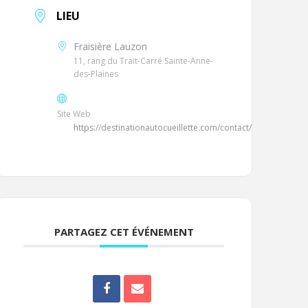
LIEU
Fraisière Lauzon
11, rang du Trait-Carré Sainte-Anne-
des-Plaines
Site Web
https://destinationautocueillette.com/contact/
PARTAGEZ CET ÉVÉNEMENT