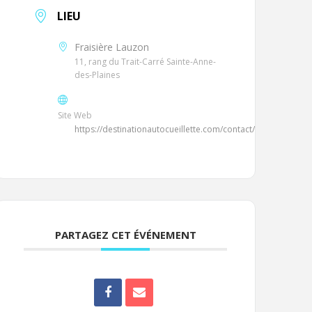
LIEU
Fraisière Lauzon
11, rang du Trait-Carré Sainte-Anne-
des-Plaines
Site Web
https://destinationautocueillette.com/contact/
PARTAGEZ CET ÉVÉNEMENT