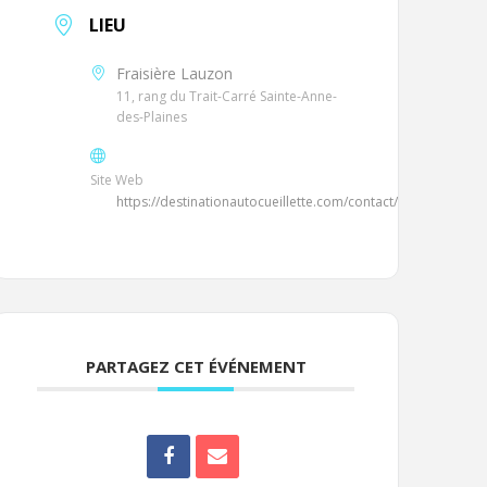
LIEU
Fraisière Lauzon
11, rang du Trait-Carré Sainte-Anne-
des-Plaines
Site Web
https://destinationautocueillette.com/contact/
PARTAGEZ CET ÉVÉNEMENT