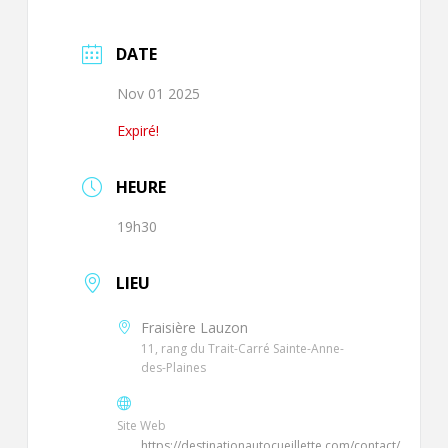
DATE
Nov 01 2025
Expiré!
HEURE
19h30
LIEU
Fraisière Lauzon
11, rang du Trait-Carré Sainte-Anne-
des-Plaines
Site Web
https://destinationautocueillette.com/contact/