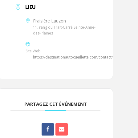
LIEU
Fraisière Lauzon
11, rang du Trait-Carré Sainte-Anne-
des-Plaines
Site Web
https://destinationautocueillette.com/contact/
PARTAGEZ CET ÉVÉNEMENT