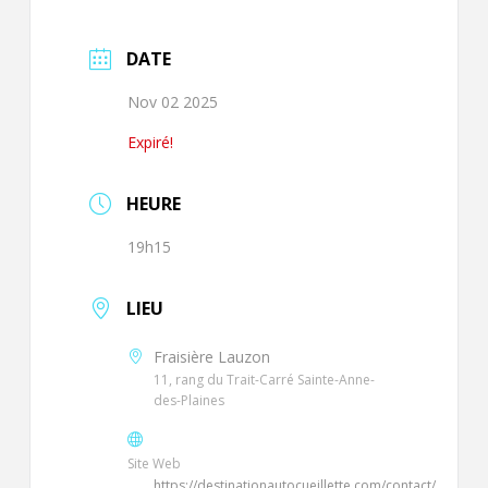
DATE
Nov 02 2025
Expiré!
HEURE
19h15
LIEU
Fraisière Lauzon
11, rang du Trait-Carré Sainte-Anne-
des-Plaines
Site Web
https://destinationautocueillette.com/contact/